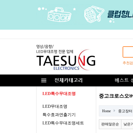
추천검
LED특수무대조명
중고크로스오버
LED무대조명
Home
중고장터
특수효과연출기기
LED특수무대조명세트
판매많은순
낮은