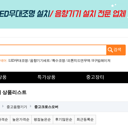
색어 :
LED무대조명
/
음향기기세트
/
특수조명
/
피톤치드연무액
/
8구빔레이져
 상품리스트
중고음향기기
중고크로스오버
가격순
높은가격순
평점높은순
후기많은순
최근등록순